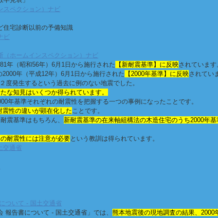
ンスペクション）ナビ
ど住宅診断以前の予備知識
ナビ
断（ホームインスペクション）ナビ
981年（昭和56年）6月1日から施行された
【新耐震基準】に反映
されています
2000年（平成12年）6月1日から施行された
【2000年基準】に反映
されてい
いで２度発生するという過去に例のない地震でした。
新たな知見はいくつか得られています。
000年基準それぞれの耐震性を把握する一つの事例になったことです。
、耐震性の違いが顕在化した
ことです。
旧耐震基準はもちろん、
新耐震基準の在来軸組構法の木造住宅のうち2000年
住宅の耐震性には注意が必要
という教訓は得られています。
土交通省
ア
ついて - 国土交通省
報告書について - 国土交通省」では、
熊本地震後の現地調査の結果、2000