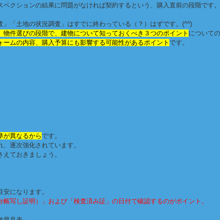
スペクションの結果に問題がなければ契約するという、購入直前の段階です
」「土地の状況調査」はすでに終わっている（？）はずです。(^^)
、物件選びの段階で、建物について知っておくべき３つのポイント
について
ォームの内容、購入予算にも影響する可能性があるポイント
です。
。
準が異なるから
です。
れ、逐次強化されています。
さえておきましょう。
目安になります。
台帳写し証明）」および「検査済み証」の日付で確認するのがポイント。
数早見表」