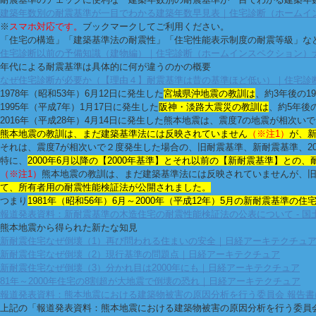
建築年数別の耐震基準が一目でわかる建築年数早見表｜住宅診断（ホームイ
※
スマホ対応です。
ブックマークしてご利用ください。
「住宅の構造」「建築基準法の耐震性」「住宅性能表示制度の耐震等級」な
住宅診断以前の予備知識（建物編）｜住宅診断（ホームインスペクション）
年代による耐震基準は具体的に何が違うのかの概要
なぜ住宅診断が必要か（【理由４】耐震基準は昔の基準ほど低い）｜住宅診
1978年（昭和53年）6月12日に発生した
宮城県沖地震の教訓は
、約3年後の1
1995年（平成7年）1月17日に発生した
阪神・淡路大震災の教訓は
、約5年後の
2016年（平成28年）4月14日に発生した熊本地震は、震度7の地震が相次
熊本地震の教訓は、まだ建築基準法には反映されていません
（※注1）
が、
それは、震度7が相次いで２度発生した場合の、旧耐震基準、新耐震基準、2
特に、
2000年6月以降の【2000年基準】とそれ以前の【新耐震基準】との
（※注1）
熊本地震の教訓は、まだ建築基準法には反映されていませんが、
て、所有者用の耐震性能検証法が公開されました。
つまり
1981年（昭和56年）6月～2000年（平成12年）5月の新耐震基準の
報道発表資料：新耐震基準の木造住宅の耐震性能検証法の公表について - 国
熊本地震から得られた新たな知見
新耐震住宅なぜ倒壊（1）再び問われる住まいの安全｜日経アーキテクチュ
新耐震住宅なぜ倒壊（2）現行基準の問題点｜日経アーキテクチュア
新耐震住宅なぜ倒壊（3）分かれ目は2000年にも｜日経アーキテクチュア
81年～2000年住宅の8割超が大地震で倒壊の恐れ｜日経アーキテクチュア
報道発表資料：熊本地震における建築物被害の原因分析を行う委員会 報告書に
上記の「報道発表資料：熊本地震における建築物被害の原因分析を行う委員会 