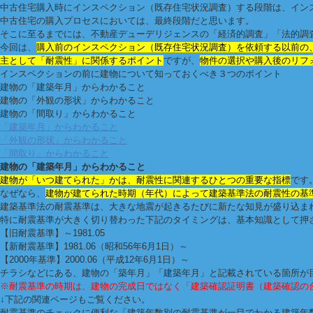
中古住宅購入時にインスペクション（既存住宅状況調査）する段階は、イン
中古住宅の購入プロセスにおいては、最終段階だと思います。
そこに至るまでには、不動産デューデリジェンスの「経済的調査」「法的調査
今回は、
購入前のインスペクション（既存住宅状況調査）を依頼する以前の
主として「耐震性」に関係するポイント
ですが、
物件の選択や購入後のリフ
インスペクションの前に建物について知っておくべき３つのポイント
建物の「建築年月」からわかること
建物の「外観の形状」からわかること
建物の「間取り」からわかること
「建築年月」からわかること
「外観の形状」からわかること
「間取り」からわかること
建物の「建築年月」からわかること
建物が「いつ建てられた」かは、耐震性に関連するひとつの重要な指標
です
なぜなら、
建物が建てられた時期（年代）によって建築基準法の耐震性の基
建築基準法の耐震基準は、大きな地震が起きるたびに新たな知見が盛り込ま
特に耐震基準が大きく切り替わった下記のタイミングは、基本知識として押
【旧耐震基準】～1981.05
【新耐震基準】1981.06（昭和56年6月1日）～
【2000年基準】2000.06（平成12年6月1日）～
チラシなどにある、建物の「築年月」「建築年月」と記載されている箇所が
※耐震基準の時期は、建物の完成日ではなく「建築確認証明書（建築確認の
↓下記の関連ページもご覧ください。
耐震基準のチェックに便利な「建築年数別の耐震基準が一目でわかる建築年