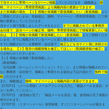
で当サイトに専用ページを1ページ掲載
していただけます。掲載後は、
随
時、マイページ（専用管理画面）より掲載内容の更新ができます。
まだ未掲載の場合、【１】情報が未掲載で新規掲載したい（新規掲載）
より
ご登録くださいませ。登録後は、随時、マイページ（専用管理画面）にて情
報の更新をしていただけます。
当サイト側で収集しましたデータをもとに、
すでに掲載されている事務所・
会社様で、該当ページの修正等、随時、専用管理画面にて情報更新したい場
合は、【１】情報が未掲載で新規掲載したい（新規掲載）
よりご登録くださ
いませ。すでに掲載されているページと差し替えます。
すでに掲載されている事務所・会社様で、
修正などを当サイト側に依頼され
る場合は、【２】既存の掲載情報を修正してほしい（既掲載情報の修正）
よ
りお知らせくださいませ。
【１】情報が未掲載で新規掲載したい
（新規掲載）
「住宅診断（ホームインスペクション）ナビ」に、まだ情報が掲載されてい
ない事務所・会社様で、掲載をご希望される場合は下記の流れで、
無料で掲
載
いただけます。
また、掲載後は、
随時、マイページより掲載内容の更新ができます。
【STEP1】（メール登録）
メールアドレスを入力し「確認メールを送信」ボ
タンを押してください。
【STEP2】（仮登録が完了）
「確認メールを送信」後、仮登録が完了画面が
表示されます。
【STEP3】（リターンメール）
仮登録後、すぐにリターンメールが届きま
す。