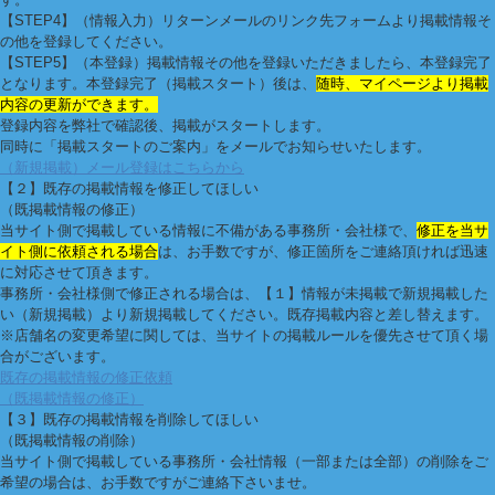
【STEP4】（情報入力）
リターンメールのリンク先フォームより掲載情報そ
の他を登録してください。
【STEP5】（本登録）
掲載情報その他を登録いただきましたら、本登録完了
となります。本登録完了（掲載スタート）後は、
随時、マイページより掲載
内容の更新ができます。
登録内容を弊社で確認後、掲載がスタートします。
同時に「掲載スタートのご案内」をメールでお知らせいたします。
（新規掲載）メール登録はこちらから
【２】既存の掲載情報を修正してほしい
（既掲載情報の修正）
当サイト側で掲載している情報に不備がある事務所・会社様で、
修正を当サ
イト側に依頼される場合
は、お手数ですが、修正箇所をご連絡頂ければ迅速
に対応させて頂きます。
事務所・会社様側で修正される場合は、【１】情報が未掲載で新規掲載した
い（新規掲載）より新規掲載してください。既存掲載内容と差し替えます。
※店舗名の変更希望に関しては、当サイトの掲載ルールを優先させて頂く場
合がございます。
既存の掲載情報の修正依頼
（既掲載情報の修正）
【３】既存の掲載情報を削除してほしい
（既掲載情報の削除）
当サイト側で掲載している事務所・会社情報（一部または全部）の削除をご
希望の場合は、お手数ですがご連絡下さいませ。