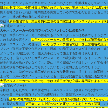
つまり、カリフォルニア州ロサンゼルス市のように、中間検査としてのイン
日本の制度では、中間検査は実施されていないか、実施されていても1度だけ
施工会社に言わせれば、社内検査を実施しているので安心だと言うかもしれ
しかし、社内検査は身内の検査です。
やはり
新築住宅でも、第三者的な立場の専門家によるインスぺクション（検
大手ハウスメーカーの住宅でもインスペクションは必要か？
では、大手ハウスメーカーの住宅でもインスペクションは必要でしょうか？
これも結論を言うと、
大手ハウスメーカーの住宅でも、できれば第三者的な
大手ハウスメーカーの住宅、
いわゆるプレハブ住宅では、国土交通省の認定
プレハブ住宅は工業化住宅として、現地での施工プロセスが省力化され、施
どうしても現場において、職人の手によって施工する部分はあります。
たとえば、施工している大手ハウスメーカーの決算期に近いタイミングに住
施主が完成を急いでいなくても、逆に「早く完成させてほしい」と住宅会社側
直近の決算の数字を少しでも良くしたいという意向があるのでしょうか。。
このように、急ピッチの施工がされるような状況では、得てして、施工時に
よって、大手ハウスメーカーといえども、瑕疵が発生する可能性は否定でき
大手ハウスメーカーの住宅でも、やはり第三者的な立場の専門家によるイン
今回は、あらためて、新築住宅のインスぺクション（検査）の必要性につい
つい先日、テレビ東京『ガイアの夜明け』で、賃貸アパート大手の『レオパ
これも
計4回の社内検査や、行政による完了検査が実施されていたにもかか
この番組を見て、
第三者による中間検査が必要なことをあらためて認識
しま