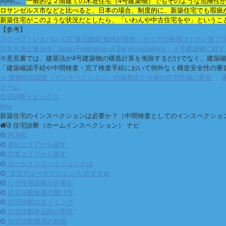
同時に、
一般的な２階建ての木造住宅（4号建築物）でもそのような危険性
ロサンゼルス市などと比べると、日本の場合、制度的に、新築住宅でも瑕疵
新築住宅がこのような状況だとしたら、「いわんや中古住宅をや」というこ
【参考】
スクープ！レオパレス21”違法建築”疑惑が発覚：ガイアの夜明け｜テレ東プ
日本弁護士連合会│Japan Federation of Bar Associations：４号
※意見書では、建基法が4号建築物の構造計算を免除するだけでなく、建築
「建築確認手続や中間検査・完了検査手続において例外なく構造安全性の審
≪ 建物状況調査（インスペクション）の義務化と今後の住宅市場の変化
ホーム
住宅診断トピックス
blog
新築住宅のインスペクションは必要か？（中間検査としてのインスペクショ
住宅診断（ホームインスペクション） ナビ
HOME
本社エリアから探す
営業エリアから探す
ホームインスペクションとは
“住宅デューデリジェンス”のすすめ
なぜ住宅診断が必要か
住宅診断業者の選び方
住宅診断のタイミング
住宅診断申込時の用意
住宅診断費用の相場