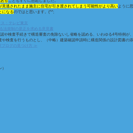
がある
こともすぐに想起しました。
が見逃されたまま施主に住宅が引き渡されてしまう可能性がより高い
ように
とになる
のではと思います。(^^;
ラス：テレビ東京
建築物に対する法規制の是正を求める意見書
確認や検査手続きで構造審査の免除ないし省略を認める、いわゆる4号特例が
査や検査を行うものとし、（中略）建築確認申請時に構造関係の設計図書の
家ブログの見つけ方 ≫
ン）