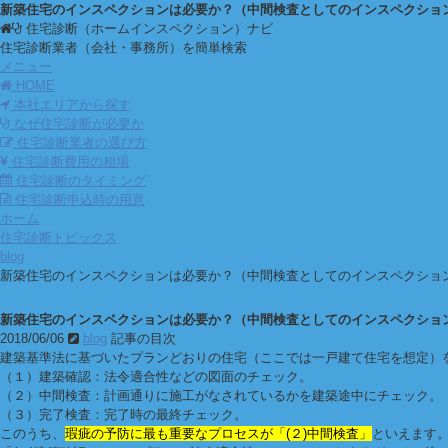
新築住宅のインスペクションは必要か？（中間検査としてのインスペクショ
住宅診断（ホームインスペクション）ナビ
住宅診断業者（会社・事務所）を簡単検索
メニュー
HOME
本社エリアから探す
なぜ住宅診断が必要か
住宅診断業者の選び方
住宅診断費用の相場
住宅診断のタイミング
住宅診断申込時の用意
ホーム
住宅診断トピックス
blog
新築住宅のインスペクションは必要か？（中間検査としてのインスペクショ
新築住宅のインスペクションは必要か？（中間検査としてのインスペクショ
2018/06/06
blog
記事の目次
建築基準法に基づいたプランどおりの住宅（ここでは一戸建て住宅を想定）
（１）建築確認：法令適合性などの図面のチェック。
（２）中間検査：計画通りに施工がなされているかを建築途中にチェック。
（３）完了検査：完了時の最終チェック。
このうち、
瑕疵の予防に最も重要なプロセスが「(２)中間検査」
といえます