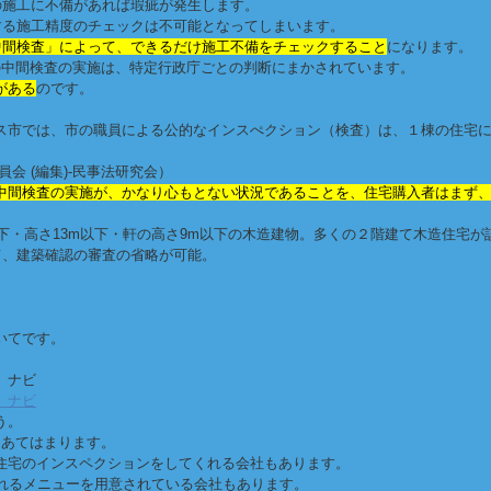
の施工に不備があれば瑕疵が発生します。
する施工精度のチェックは不可能となってしまいます。
中間検査」によって、できるだけ施工不備をチェックすること
になります。
の中間検査の実施は、特定行政庁ごとの判断にまかされています。
がある
のです。
ス市では、市の職員による公的なインスぺクション（検査）は、１棟の住宅に
 (編集)-民事法研究会）
中間検査の実施が、かなり心もとない状況であることを、住宅購入者はまず
以下・高さ13m以下・軒の高さ9m以下の木造建物。多くの２階建て木造住宅が
て、建築確認の審査の省略が可能。
いてです。
）ナビ
）ナビ
う。
もあてはまります。
住宅のインスペクションをしてくれる会社もあります。
れるメニューを用意されている会社もあります。