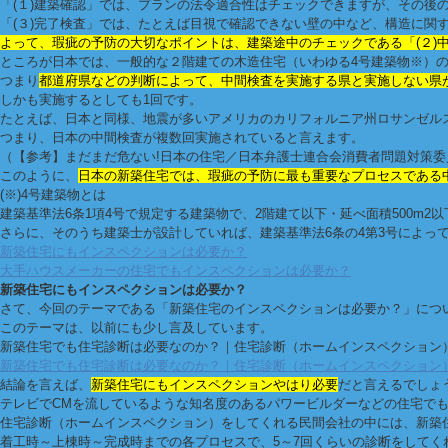
「(１)建築確認」では、プランの法令適合性はチェックできますが、その後
「(３)完了検査」では、たとえば目視で確認できない壁の中など、構造に関
よって、瑕疵の予防の大切なポイントは、建築途中のチェックである「(２)
ところが日本では、一般的な２階建ての木造住宅（いわゆる4号建築物※）
つまり
都道府県などの判断によって、中間検査を実施する県と実施しない県
しかも実施するとしても1回です。
たとえば、日本と同様、地震が多いアメリカのカリフォルニア州ロサンゼル
つまり、日本の中間検査が複数回実施されていると言えます。
（【参考】まだまだ危ない!日本の住宅／日本弁護士連合会消費者問題対策委員会
このように、
日本の新築住宅では、瑕疵の予防に最も重要なプロセスである
(※)4号建築物とは
建築基準法6条1項4号で規定する建築物で、2階建て以下・延べ面積500m2
さらに、そのうち建築士が設計していれば、建築基準法6条の4第3号によっ
新築住宅にもインスペクションは必要か？
大手ハウスメーカーの住宅でもインスペクションは必要か？
新築住宅にもインスペクションは必要か？
さて、今回のテーマである「新築住宅のインスペクションは必要か？」につ
このテーマは、以前にも少し言及しています。
新築住宅でも住宅診断は必要なのか？｜住宅診断（ホームインスペクション
新築住宅でも住宅診断は必要なのか？｜住宅診断（ホームインスペクション
結論を言えば、
新築住宅にもインスペクションやはり必要
だと言えるでしょ
テレビでCMを流しているような知名度のあるパワービルダーなどの住宅で
住宅診断（ホームインスペクション）をしてくれる民間会社の中には、新築
着工時～上棟時～完成時までの各プロセスで、5～7回くらいの診断をしてく