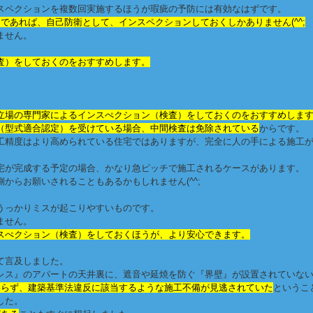
スペクションを複数回実施するほうが瑕疵の予防には有効なはずです。
であれば、自己防衛として、インスペクションしておくしかありません(^^;
ません。
査）をしておくのをおすすめします。
立場の専門家によるインスぺクション（検査）をしておくのをおすすめしま
（型式適合認定）を受けている場合、中間検査は免除されている
からです。
工精度はより高められている住宅ではありますが、完全に人の手による施工
宅が完成する予定の場合、かなり急ピッチで施工されるケースがあります。
からお願いされることもあるかもしれません(^^;
うっかりミスが起こりやすいものです。
ません。
スぺクション（検査）をしておくほうが、より安心できます。
て言及しました。
レス』のアパートの天井裏に、遮音や延焼を防ぐ『界壁』が設置されていな
わらず、建築基準法違反に該当するような施工不備が見逃されていた
というこ
した。