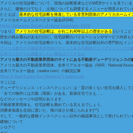
アメリカの住宅診断について、現地の診断業者などのWEBサイトを見ている
さらに、建物だけでなく、土地についても調査するメニューが用意されてい
たとえば、
基本的な住宅診断を推進している非営利団体のアメリカホームインスペ
アメリカホームインスペクター協会(ASHI)
Home | American Society of Home Inspectors, ASHI
つまり、
アメリカの住宅診断は、かれこれ40年以上の歴史がある
ということ
歴史の積み重ねがあるだけに、住宅診断のバリエーションやサービス内容も
今回は、アメリカの住宅診断のうち、基本的な住宅診断以外の専門的なイン
アメリカ最大の不動産業界団体のサイトにある不動産デューデリジェンスの
日本でシロアリの調査をしたい場合はどうするか
アメリカ最大の不動産業界団体のサイトにある不動産デューデリジェンスの
アメリカ最大の不動産業界団体、全米リアルター協会（NAR：National Assoc
全米リアルター協会（realtor.com）の解説記事
What Is Real Estate Due Diligence? | realtor.com
そこには、
デューデリジェンス（インスペクション）は「質の良くない住宅を購入して
「全ての物件には欠陥（瑕疵）がある。新築住宅でさえ…」
などのメッセージや説明があります。
不動産業界団体も、住宅診断を薦めている言えるでしょう。
消費者保護を念頭に置いた、懐の深さが感じられます(^^)
そして、一般的な建物インスペクション以外の確認事項として挙げられてい
建物について
シロアリ
カビ