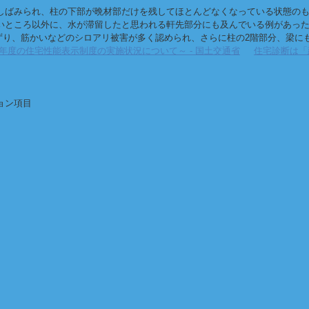
しばみられ、柱の下部が晩材部だけを残してほとんどなくなっている状態の
いところ以外に、水が滞留したと思われる軒先部分にも及んでいる例があっ
、木ずり、筋かいなどのシロアリ被害が多く認められ、さらに柱の2階部分、梁
度の住宅性能表示制度の実施状況について～ - 国土交通省
住宅診断は「
ョン項目