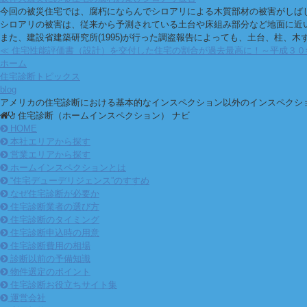
今回の被災住宅では、腐朽にならんでシロアリによる木質部材の被害がしば
シロアリの被害は、従来から予測されている土台や床組み部分など地面に近
また、建設省建築研究所(1995)が行った調盗報告によっても、土台、柱
≪ 住宅性能評価書（設計）を交付した住宅の割合が過去最高に！～平成３０年
ホーム
住宅診断トピックス
blog
アメリカの住宅診断における基本的なインスペクション以外のインスペクシ
住宅診断（ホームインスペクション） ナビ
HOME
本社エリアから探す
営業エリアから探す
ホームインスペクションとは
“住宅デューデリジェンス”のすすめ
なぜ住宅診断が必要か
住宅診断業者の選び方
住宅診断のタイミング
住宅診断申込時の用意
住宅診断費用の相場
診断以前の予備知識
物件選定のポイント
住宅診断お役立ちサイト集
運営会社