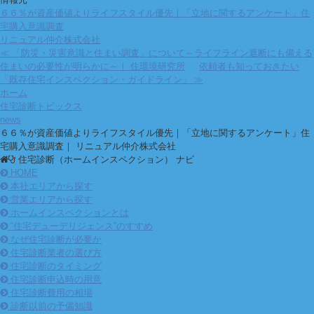
６６％が資産価値よりライフスタイル優先｜「立地に関するアンケート」住
宅購入意識調査
リニュアル仲介株式会社
≪ 「防災・災害意識と住まい調査」について～ライフライン遮断にも備える
住まいの必要性が明らかに～｜ 住環境研究所
依頼者も知っておきたい
「既存住宅インスペクション・ガイドライン」 ≫
ホーム
住宅診断トピックス
news
６６％が資産価値よりライフスタイル優先｜「立地に関するアンケート」住
宅購入意識調査｜ リニュアル仲介株式会社
住宅診断（ホームインスペクション） ナビ
HOME
本社エリアから探す
営業エリアから探す
ホームインスペクションとは
“住宅デューデリジェンス”のすすめ
なぜ住宅診断が必要か
住宅診断業者の選び方
住宅診断のタイミング
住宅診断申込時の用意
住宅診断費用の相場
診断以前の予備知識