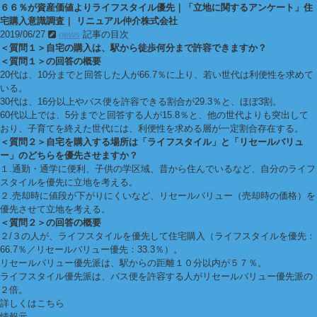
６６％が資産価値よりライフスタイル優先｜「立地に関するアンケート」住
宅購入意識調査｜ リニュアル仲介株式会社
2019/06/27
news
記事の目次
＜質問１＞自宅の購入は、駅から徒歩何分まで許容できますか？
＜質問１＞の回答の概要
20代は、10分までと回答した人が66.7％に上り、若い世代は利便性を求めて
いる。
30代は、16分以上やバス便を許容できる割合が29.3％と、ほぼ3割。
60代以上では、5分までと回答する人が15.8％と、他の世代よりも突出して
おり、子育てを終えた世代には、利便性を求める層が一定割合存在する。
＜質問２＞自宅を購入する場所は「ライフスタイル」と「リセールバリュ
ー」のどちらを優先させますか？
１.通勤・通学に便利、子供の学区域、昔から住んでいるなど、自分のライフ
スタイルを優先に立地を考える。
２.売却時に値段が下がりにくいなど、リセールバリュー（売却時の価格）を
優先させて立地を考える。
＜質問２＞の回答の概要
２/３の人が、ライフスタイルを優先して住宅購入（ライフスタイルを優先：
66.7％／リセールバリュー優先：33.3％）。
リセールバリュー優先派は、駅からの距離１０分以内が５７％。
ライフスタイル優先派は、バス便を許容する人がリセールバリュー優先派の
２倍。
詳しくはこちら
情報元