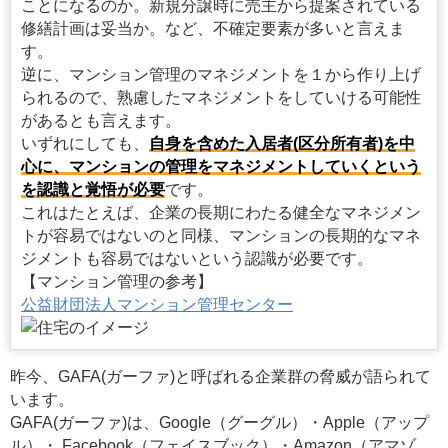
ことになるのか。新規分譲時に売主から提案されている
修繕計画は妥当か。など、不確定要素が多いと言えま
す。
逆に、マンション管理のマネジメントを１から作り上げ
られるので、熟慮したマネジメントをしていける可能性
があるとも言えます。
いずれにしても、
自身を含めた入居者(区分所有者)を中
心に、マンションの管理をマネジメントしていくという
を認識と覚悟が必要
です。
これはたとえば、企業の長期にわたる健全なマネジメン
トが容易ではないのと同様、マンションの長期的なマネ
ジメントも容易ではないという認識が必要です。
【マンション管理の参考】
公益財団法人マンション管理センター
昨今、GAFA(ガーファ)と呼ばれる企業群の脅威が語られて
います。
GAFA(ガーファ)は、Google（グーグル）・Apple（アップ
ル）・ Facebook（フェイスブック）・Amazon（アマゾ