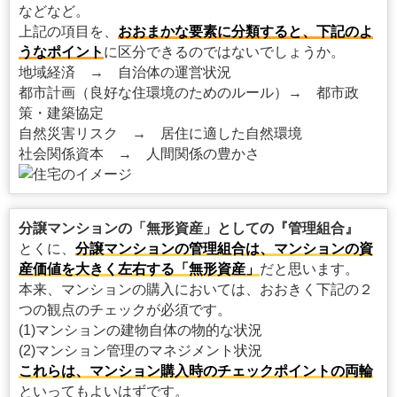
などなど。
上記の項目を、
おおまかな要素に分類すると、下記のよ
うなポイント
に区分できるのではないでしょうか。
地域経済 → 自治体の運営状況
都市計画（良好な住環境のためのルール）→ 都市政
策・建築協定
自然災害リスク → 居住に適した自然環境
社会関係資本 → 人間関係の豊かさ
分譲マンションの「無形資産」としての『管理組合』
とくに、
分譲マンションの管理組合は、マンションの資
産価値を大きく左右する「無形資産」
だと思います。
本来、マンションの購入においては、おおきく下記の２
つの観点のチェックが必須です。
(1)マンションの建物自体の物的な状況
(2)マンション管理のマネジメント状況
これらは、マンション購入時のチェックポイントの両輪
といってもよいはずです。