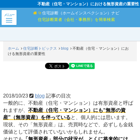
不動産（住宅・マンション）における無形資産の重要性
住宅診断（ホームインスペクション）ナビ
メニュー
住宅診断業者（会社・事務所）を簡単検索
ホーム
住宅診断トピックス
blog
不動産（住宅・マンション）にお
ける無形資産の重要性
不動産（住宅・マンション）における無形資産
の重要性
2018/10/23
blog
記事の目次
一般的に、不動産（住宅・マンション）は有形資産と呼ば
れますが、
不動産（住宅・マンション）にも“無形の資
産”（無形資産）を伴っている
と、個人的には思います。
現状、その「無形資産」は、売買時などで、必ずしも金銭
価値として評価されていないかもしれません。
それでも
「無形資産」部分の状況が、とくに将来的には