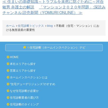
≪ 住まいの基礎知識～トラブルを未然に防ぐために～河合
敏男 弁護士の解説
「マンション２０２０年問題」:深読み
チャンネル:読売新聞（YOMIURI ONLINE） ≫
ホーム
住宅診断トピックス
blog
不動産（住宅・マンション）にお
ける無形資産の重要性
住宅診断（ホームインスペクション） ナビ
HOME
本社エリアから探す
営業エリアから探す
ホームインスペクションとは
“住宅デューデリジェンス”のすすめ
なぜ住宅診断が必要か
住宅診断業者の選び方
住宅診断のタイミング