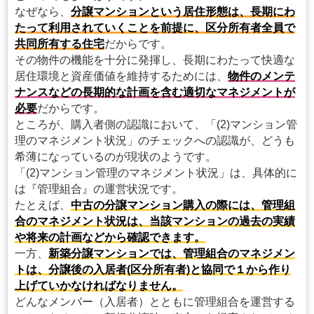
なぜなら、
分譲マンションという居住形態は、長期にわ
たって利用されていくことを前提に、区分所有者全員で
共同所有する住宅
だからです。
その物件の機能を十分に発揮し、長期にわたって快適な
居住環境と資産価値を維持するためには、
物件のメンテ
ナンスなどの長期的な計画を含む適切なマネジメントが
必要
だからです。
ところが、購入者側の認識において、「(2)マンション管
理のマネジメント状況」のチェックへの認識が、どうも
希薄になっているのが現状のようです。
「(2)マンション管理のマネジメント状況」は、具体的に
は『管理組合』の運営状況です。
たとえば、
中古の分譲マンション購入の際には、管理組
合のマネジメント状況は、当該マンションの過去の実績
や将来の計画などから確認できます。
一方、
新築分譲マンションでは、管理組合のマネジメン
トは、分譲後の入居者(区分所有者)と協同で１から作り
上げていかなければなりません。
どんなメンバー（入居者）とともに管理組合を運営する