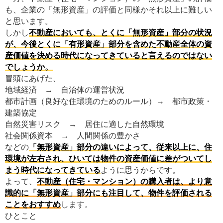
も、企業の「無形資産」の評価と同様かそれ以上に難しい
と思います。
しかし
不動産においても、とくに「無形資産」部分の状況
が、今後とくに「有形資産」部分を含めた不動産全体の資
産価値を決める時代になってきていると言えるのではない
でしょうか。
冒頭にあげた、
地域経済 → 自治体の運営状況
都市計画（良好な住環境のためのルール）→ 都市政策・
建築協定
自然災害リスク → 居住に適した自然環境
社会関係資本 → 人間関係の豊かさ
などの
「無形資産」部分の違いによって、従来以上に、住
環境が左右され、ひいては物件の資産価値に差がついてし
まう時代になってきている
ように思うからです。
よって、
不動産（住宅・マンション）の購入者は、より意
識的に「無形資産」部分にも注目して、物件を評価される
ことをおすすめ
します。
ひとこと