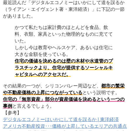
最近読んだ「デジタルエコノミーはいかにして道を誤るか
（ライアン・エイヴェント著・東洋経済）」に下記の一節
がありました。
かつて私たちは家計費のほとんどを食品、飲
料、衣類、家具といった物理的なものに充てて
いた。
しかし今は教育やヘルスケア、あるいは住宅に
大きな金額を使っている。
住宅の価値を決めるのは壁の木材や水道管のプ
ラスチックより、住宅が提供するソーシャルキ
ャピタルへのアクセスだ。
その結果の一つが、シリコンバレー周辺など、
都市の繁栄
や不動産価格の上昇につながっている
という説明です。
住宅の「無形資産」部分が資産価値を決めるという一つの
事例
と言えるでしょう。
【参考】
デジタルエコノミーはいかにして道を誤るか | 東洋経済
アメリカ不動産投資･･･価格が上昇しているエリアの共通点