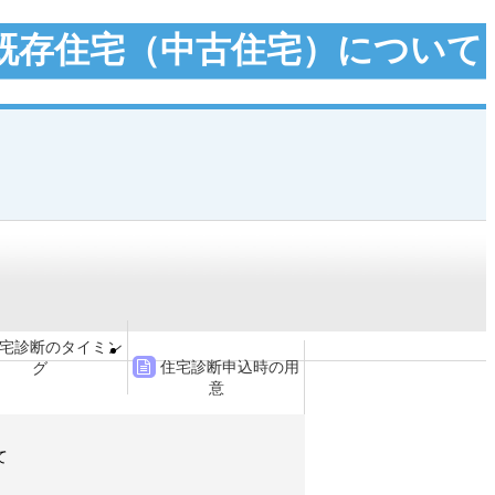
既存住宅（中古住宅）について
宅診断のタイミン
住宅診断申込時の用
グ
意
て