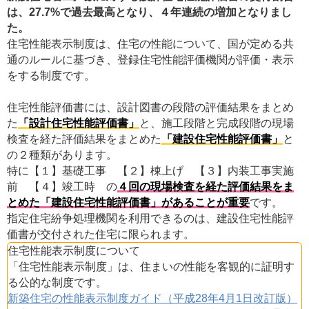
は、27.7%で過去最高となり、４年連続の増加となりまし
た。
住宅性能表示制度は、住宅の性能について、国が定める共
通のルールに基づき、登録住宅性能評価機関が評価・表示
をする制度です。
住宅性能評価書には、設計図書の段階の評価結果をまとめ
た
「設計住宅性能評価書」
と、施工段階と完成段階の現場
検査を経た評価結果をまとめた
「建設住宅性能評価書」
と
の２種類があります。
特に【１】基礎工事 【２】棟上げ 【３】内装工事実施
前 【４】竣工時 の
４回の現場検査を経た評価結果をま
とめた「建設住宅性能評価書」があることが重要
です。
指定住宅紛争処理機関を利用できるのは、建設住宅性能評
価書が交付された住宅に限られます。
住宅性能表示制度について
「住宅性能表示制度」は、住まいの性能を客観的に証明す
る公的な制度です。
新築住宅の性能表示制度ガイド（平成28年4月1日改訂版）