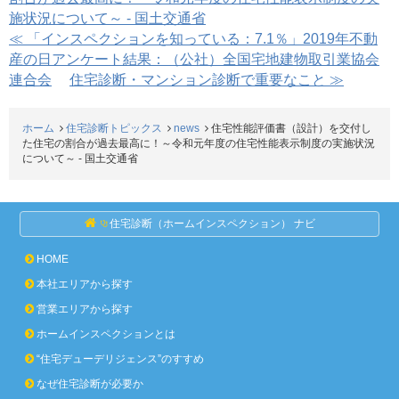
施状況について～ - 国土交通省
≪ 「インスペクションを知っている：7.1％」2019年不動
産の日アンケート結果：（公社）全国宅地建物取引業協会
連合会
住宅診断・マンション診断で重要なこと ≫
ホーム
住宅診断トピックス
news
住宅性能評価書（設計）を交付し
た住宅の割合が過去最高に！～令和元年度の住宅性能表示制度の実施状況
について～ - 国土交通省
住宅診断（ホームインスペクション） ナビ
HOME
本社エリアから探す
営業エリアから探す
ホームインスペクションとは
“住宅デューデリジェンス”のすすめ
なぜ住宅診断が必要か