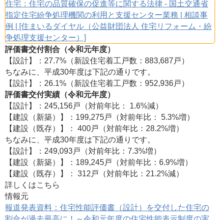
住宅：住宅の品質確保の促進等に関する法律 - 国土交通省
指定住宅紛争処理機関の利用と支援センター業務 | 相談事
例 | [住まいるダイヤル（公益財団法人 住宅リフォーム・紛
争処理支援センター）]
評価書交付割合（令和元年度）
【設計】：27.7%（新設住宅着工戸数：883,687戸）
ちなみに、平成30年度は下記の通りです。
【設計】：26.1%（新設住宅着工戸数：952,936戸）
評価書交付実績（令和元年度）
【設計】：245,156戸（対前年比： 1.6%減）
【建設（新築）】：199,275戸（対前年比： 5.3%増）
【建設（既存）】： 400戸（対前年比：28.2%増）
ちなみに、平成30年度は下記の通りです。
【設計】：249,093戸（対前年比：7.3%増）
【建設（新築）】：189,245戸（対前年比：6.9%増）
【建設（既存）】： 312戸（対前年比：21.2%減）
詳しくはこちら
情報元
報道発表資料：住宅性能評価書（設計）を交付した住宅の
割合が過去最高に！～令和元年度の住宅性能表示制度の実