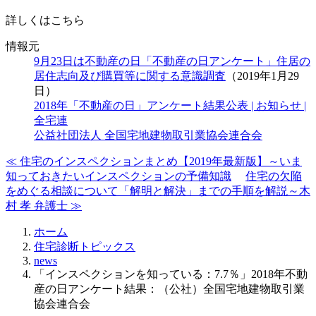
詳しくはこちら
情報元
9月23日は不動産の日「不動産の日アンケート」住居の
居住志向及び購買等に関する意識調査
（2019年1月29
日）
2018年「不動産の日」アンケート結果公表 | お知らせ |
全宅連
公益社団法人 全国宅地建物取引業協会連合会
≪ 住宅のインスペクションまとめ【2019年最新版】～いま
知っておきたいインスペクションの予備知識
住宅の欠陥
をめぐる相談について「解明と解決」までの手順を解説～木
村 孝 弁護士 ≫
ホーム
住宅診断トピックス
news
「インスペクションを知っている：7.7％」2018年不動
産の日アンケート結果：（公社）全国宅地建物取引業
協会連合会