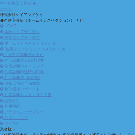
大きな地図で見る
ホーム
株式会社ケイアンドケイ
住宅診断（ホームインスペクション） ナビ
HOME
本社エリアから探す
営業エリアから探す
ホームインスペクションとは
“住宅デューデリジェンス”のすすめ
なぜ住宅診断が必要か
住宅診断業者の選び方
住宅診断のタイミング
住宅診断申込時の用意
住宅診断費用の相場
診断以前の予備知識
物件選定のポイント
住宅診断お役立ちサイト集
運営会社
利用規約
プライバシーポリシー
サイトマップ
お問合せ
業者様へ
「住宅診断ナビ」では日本全国の住宅診断業者さまのPRのお手伝いをしてい