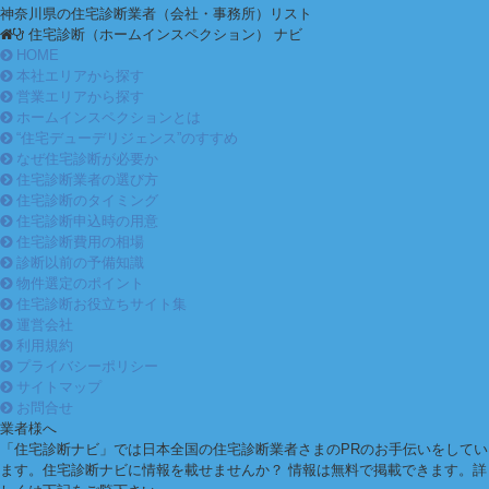
神奈川県の住宅診断業者（会社・事務所）リスト
住宅診断（ホームインスペクション） ナビ
HOME
本社エリアから探す
営業エリアから探す
ホームインスペクションとは
“住宅デューデリジェンス”のすすめ
なぜ住宅診断が必要か
住宅診断業者の選び方
住宅診断のタイミング
住宅診断申込時の用意
住宅診断費用の相場
診断以前の予備知識
物件選定のポイント
住宅診断お役立ちサイト集
運営会社
利用規約
プライバシーポリシー
サイトマップ
お問合せ
業者様へ
「住宅診断ナビ」では日本全国の住宅診断業者さまのPRのお手伝いをしてい
ます。住宅診断ナビに情報を載せませんか？ 情報は無料で掲載できます。詳