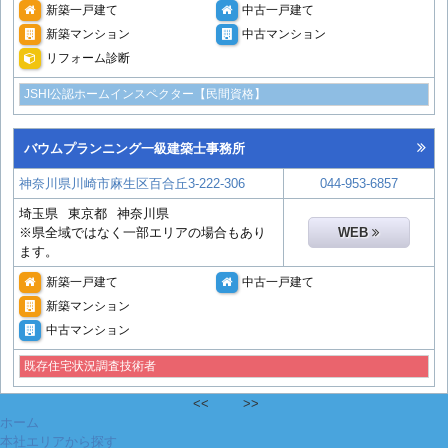
新築一戸建て
中古一戸建て
新築マンション
中古マンション
リフォーム診断
JSHI公認ホームインスペクター【民間資格】
バウムプランニング一級建築士事務所
神奈川県川崎市麻生区百合丘3-222-306
044-953-6857
埼玉県
東京都
神奈川県
※県全域ではなく一部エリアの場合もあり
WEB
ます。
新築一戸建て
中古一戸建て
新築マンション
中古マンション
既存住宅状況調査技術者
<<
>>
ホーム
本社エリアから探す