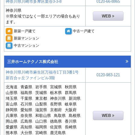
神奈川県川崎市多摩区栗谷3-3-8
0120-66-8865
神奈川県
※県全域ではなく一部エリアの場合もあり
WEB
ます。
新築一戸建て
中古一戸建て
新築マンション
中古マンション
三井ホームテクノス株式会社
神奈川県川崎市麻生区万福寺1丁目3番1号
0120-983-121
新百合ヶ丘ファインビル3階
北海道
青森県
岩手県
宮城県
秋田県
山形県
福島県
茨城県
栃木県
群馬県
埼玉県
千葉県
東京都
神奈川県
新潟県
富山県
石川県
山梨県
長野県
岐阜県
静岡県
愛知県
滋賀県
京都府
大阪府
兵庫県
奈良県
和歌山県
鳥取県
島根県
WEB
岡山県
広島県
山口県
徳島県
香川県
愛媛県
高知県
福岡県
佐賀県
長崎県
熊本県
大分県
宮崎県
鹿児島県