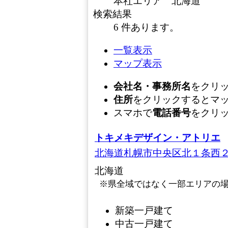
本社エリア 北海道
検索結果
6 件あります。
一覧表示
マップ表示
会社名・事務所名
をクリ
住所
をクリックするとマ
スマホで
電話番号
をクリ
トキメキデザイン・アトリエ
北海道札幌市中央区北１条西
北海道
※県全域ではなく一部エリアの
新築一戸建て
中古一戸建て