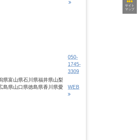
サイト
マップ
050-
1745-
3309
潟県
富山県
石川県
福井県
山梨
広島県
山口県
徳島県
香川県
愛
WEB