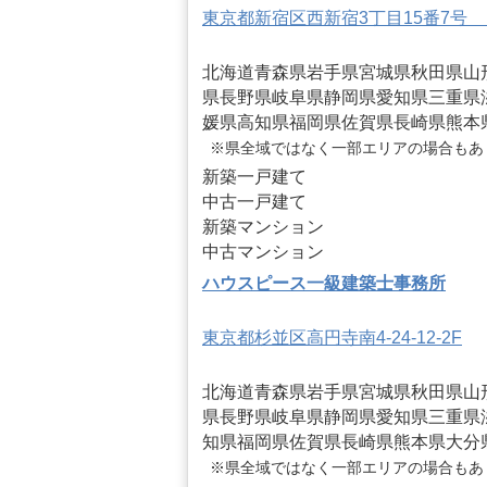
東京都新宿区西新宿3丁目15番7号 
北海道
青森県
岩手県
宮城県
秋田県
山
県
長野県
岐阜県
静岡県
愛知県
三重県
媛県
高知県
福岡県
佐賀県
長崎県
熊本
※県全域ではなく一部エリアの場合もあ
新築一戸建て
中古一戸建て
新築マンション
中古マンション
ハウスピース一級建築士事務所
東京都杉並区高円寺南4-24-12-2F
北海道
青森県
岩手県
宮城県
秋田県
山
県
長野県
岐阜県
静岡県
愛知県
三重県
知県
福岡県
佐賀県
長崎県
熊本県
大分
※県全域ではなく一部エリアの場合もあ