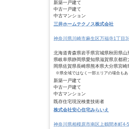
新築一戸建て
中古一戸建て
中古マンション
三井ホームテクノス株式会社
神奈川県川崎市麻生区万福寺1丁目3
北海道
青森県
岩手県
宮城県
秋田県
山
県
岐阜県
静岡県
愛知県
滋賀県
京都府
岡県
佐賀県
長崎県
熊本県
大分県
宮崎
※県全域ではなく一部エリアの場合もあ
新築一戸建て
中古一戸建て
中古マンション
既存住宅現況検査技術者
株式会社安心住宅みらいえ
神奈川県相模原市南区上鶴間本町4-52