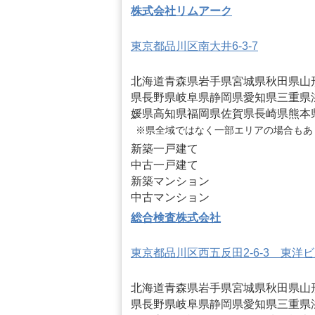
株式会社リムアーク
東京都品川区南大井6-3-7
北海道
青森県
岩手県
宮城県
秋田県
山
県
長野県
岐阜県
静岡県
愛知県
三重県
媛県
高知県
福岡県
佐賀県
長崎県
熊本
※県全域ではなく一部エリアの場合もあ
新築一戸建て
中古一戸建て
新築マンション
中古マンション
総合検査株式会社
東京都品川区西五反田2-6-3 東洋ビ
北海道
青森県
岩手県
宮城県
秋田県
山
県
長野県
岐阜県
静岡県
愛知県
三重県