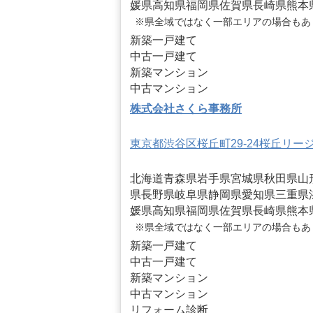
媛県
高知県
福岡県
佐賀県
長崎県
熊本
※県全域ではなく一部エリアの場合もあ
新築一戸建て
中古一戸建て
新築マンション
中古マンション
株式会社さくら事務所
東京都渋谷区桜丘町29-24桜丘リージ
北海道
青森県
岩手県
宮城県
秋田県
山
県
長野県
岐阜県
静岡県
愛知県
三重県
媛県
高知県
福岡県
佐賀県
長崎県
熊本
※県全域ではなく一部エリアの場合もあ
新築一戸建て
中古一戸建て
新築マンション
中古マンション
リフォーム診断