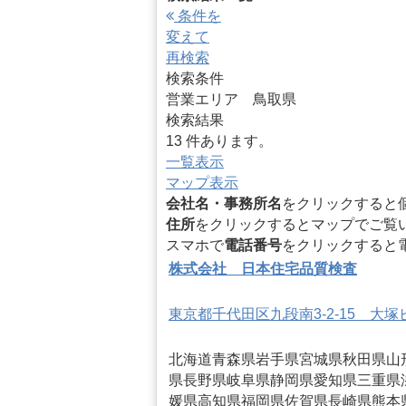
条件を
変えて
再検索
検索条件
営業エリア 鳥取県
検索結果
13 件あります。
一覧表示
マップ表示
会社名・事務所名
をクリックすると
住所
をクリックするとマップでご覧
スマホで
電話番号
をクリックすると
株式会社 日本住宅品質検査
東京都千代田区九段南3-2-15 大塚
北海道
青森県
岩手県
宮城県
秋田県
山
県
長野県
岐阜県
静岡県
愛知県
三重県
媛県
高知県
福岡県
佐賀県
長崎県
熊本