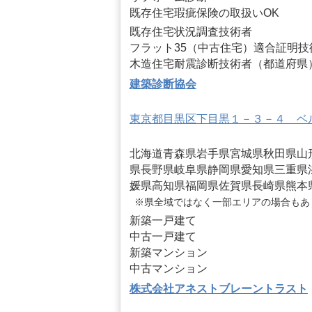
既存住宅瑕疵保険の取扱いOK
既存住宅状況調査技術者
フラット35（中古住宅）適合証明技
木造住宅耐震診断技術者（都道府県
建築診断協会
東京都目黒区下目黒１－３－４ ベ
北海道
青森県
岩手県
宮城県
秋田県
山
県
長野県
岐阜県
静岡県
愛知県
三重県
媛県
高知県
福岡県
佐賀県
長崎県
熊本
※県全域ではなく一部エリアの場合もあ
新築一戸建て
中古一戸建て
新築マンション
中古マンション
株式会社アネストブレーントラスト