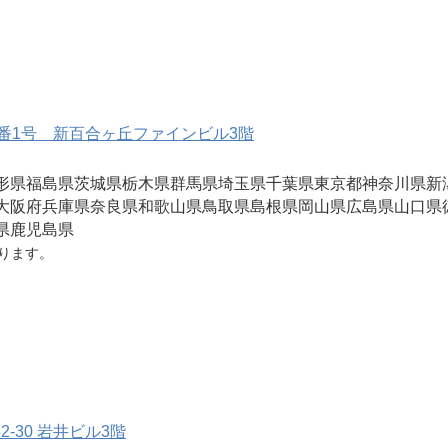
番1号 新百合ヶ丘ファインビル3階
形県
福島県
茨城県
栃木県
群馬県
埼玉県
千葉県
東京都
神奈川県
新
大阪府
兵庫県
奈良県
和歌山県
鳥取県
島根県
岡山県
広島県
山口県
県
鹿児島県
ります。
-30 岩井ビル3階