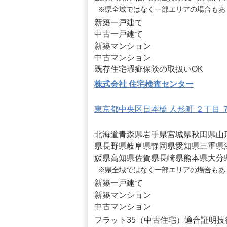
※県全域ではなく一部エリアの場合もあ
新築一戸建て
中古一戸建て
新築マンション
中古マンション
既存住宅瑕疵保険の取扱いOK
株式会社 住宅検査センター
東京都中央区日本橋 人形町 ２丁目 
北海道
青森県
岩手県
宮城県
秋田県
山
県
長野県
岐阜県
静岡県
愛知県
三重県
媛県
高知県
佐賀県
長崎県
熊本県
大分
※県全域ではなく一部エリアの場合もあ
新築一戸建て
新築マンション
中古マンション
フラット35（中古住宅）適合証明技