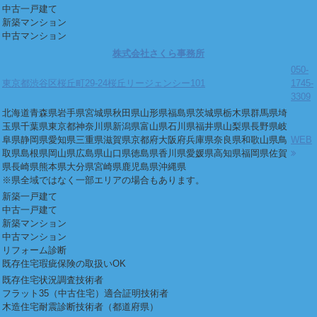
中古一戸建て
新築マンション
中古マンション
株式会社さくら事務所
050-
東京都渋谷区桜丘町29-24桜丘リージェンシー101
1745-
3309
北海道
青森県
岩手県
宮城県
秋田県
山形県
福島県
茨城県
栃木県
群馬県
埼
玉県
千葉県
東京都
神奈川県
新潟県
富山県
石川県
福井県
山梨県
長野県
岐
阜県
静岡県
愛知県
三重県
滋賀県
京都府
大阪府
兵庫県
奈良県
和歌山県
鳥
WEB
取県
島根県
岡山県
広島県
山口県
徳島県
香川県
愛媛県
高知県
福岡県
佐賀
県
長崎県
熊本県
大分県
宮崎県
鹿児島県
沖縄県
※県全域ではなく一部エリアの場合もあります。
新築一戸建て
中古一戸建て
新築マンション
中古マンション
リフォーム診断
既存住宅瑕疵保険の取扱いOK
既存住宅状況調査技術者
フラット35（中古住宅）適合証明技術者
木造住宅耐震診断技術者（都道府県）