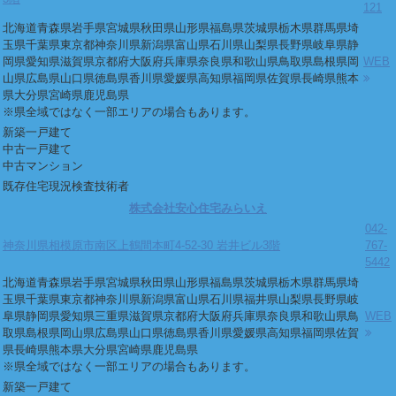
121
北海道
青森県
岩手県
宮城県
秋田県
山形県
福島県
茨城県
栃木県
群馬県
埼
玉県
千葉県
東京都
神奈川県
新潟県
富山県
石川県
山梨県
長野県
岐阜県
静
岡県
愛知県
滋賀県
京都府
大阪府
兵庫県
奈良県
和歌山県
鳥取県
島根県
岡
WEB
山県
広島県
山口県
徳島県
香川県
愛媛県
高知県
福岡県
佐賀県
長崎県
熊本
県
大分県
宮崎県
鹿児島県
※県全域ではなく一部エリアの場合もあります。
新築一戸建て
中古一戸建て
中古マンション
既存住宅現況検査技術者
株式会社安心住宅みらいえ
042-
神奈川県相模原市南区上鶴間本町4-52-30 岩井ビル3階
767-
5442
北海道
青森県
岩手県
宮城県
秋田県
山形県
福島県
茨城県
栃木県
群馬県
埼
玉県
千葉県
東京都
神奈川県
新潟県
富山県
石川県
福井県
山梨県
長野県
岐
阜県
静岡県
愛知県
三重県
滋賀県
京都府
大阪府
兵庫県
奈良県
和歌山県
鳥
WEB
取県
島根県
岡山県
広島県
山口県
徳島県
香川県
愛媛県
高知県
福岡県
佐賀
県
長崎県
熊本県
大分県
宮崎県
鹿児島県
※県全域ではなく一部エリアの場合もあります。
新築一戸建て