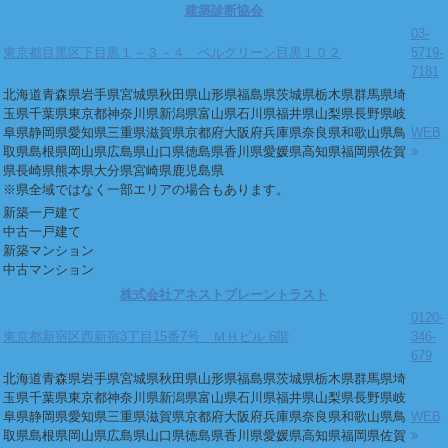
建築診断協会
03-
東京都目黒区下目黒１－３－４ ベルグリーン目黒１０２
5719-
7181
北海道
青森県
岩手県
宮城県
秋田県
山形県
福島県
茨城県
栃木県
群馬県
埼
玉県
千葉県
東京都
神奈川県
新潟県
富山県
石川県
福井県
山梨県
長野県
岐
阜県
静岡県
愛知県
三重県
滋賀県
京都府
大阪府
兵庫県
奈良県
和歌山県
鳥
WEB
取県
島根県
岡山県
広島県
山口県
徳島県
香川県
愛媛県
高知県
福岡県
佐賀
県
長崎県
熊本県
大分県
宮崎県
鹿児島県
※県全域ではなく一部エリアの場合もあります。
新築一戸建て
中古一戸建て
新築マンション
中古マンション
株式会社アネストブレーントラスト
0120-
東京都新宿区西新宿3丁目15番7号 ＭＨビル 6階
346-
679
北海道
青森県
岩手県
宮城県
秋田県
山形県
福島県
茨城県
栃木県
群馬県
埼
玉県
千葉県
東京都
神奈川県
新潟県
富山県
石川県
福井県
山梨県
長野県
岐
阜県
静岡県
愛知県
三重県
滋賀県
京都府
大阪府
兵庫県
奈良県
和歌山県
鳥
WEB
取県
島根県
岡山県
広島県
山口県
徳島県
香川県
愛媛県
高知県
福岡県
佐賀