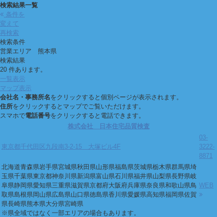
検索結果一覧
条件を
変えて
再検索
検索条件
営業エリア 熊本県
検索結果
20 件あります。
一覧表示
マップ表示
会社名・事務所名
をクリックすると個別ページが表示されます。
住所
をクリックするとマップでご覧いただけます。
スマホで
電話番号
をクリックすると電話できます。
株式会社 日本住宅品質検査
03-
東京都千代田区九段南3-2-15 大塚ビル4F
3222-
8871
北海道
青森県
岩手県
宮城県
秋田県
山形県
福島県
茨城県
栃木県
群馬県
埼
玉県
千葉県
東京都
神奈川県
新潟県
富山県
石川県
福井県
山梨県
長野県
岐
阜県
静岡県
愛知県
三重県
滋賀県
京都府
大阪府
兵庫県
奈良県
和歌山県
鳥
WEB
取県
島根県
岡山県
広島県
山口県
徳島県
香川県
愛媛県
高知県
福岡県
佐賀
県
長崎県
熊本県
大分県
宮崎県
※県全域ではなく一部エリアの場合もあります。