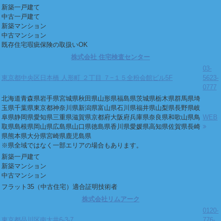
新築一戸建て
中古一戸建て
新築マンション
中古マンション
既存住宅瑕疵保険の取扱いOK
株式会社 住宅検査センター
03-
東京都中央区日本橋 人形町 ２丁目 ７−１５全粉会館ビル5F
5623-
0777
北海道
青森県
岩手県
宮城県
秋田県
山形県
福島県
茨城県
栃木県
群馬県
埼
玉県
千葉県
東京都
神奈川県
新潟県
富山県
石川県
福井県
山梨県
長野県
岐
阜県
静岡県
愛知県
三重県
滋賀県
京都府
大阪府
兵庫県
奈良県
和歌山県
鳥
WEB
取県
島根県
岡山県
広島県
山口県
徳島県
香川県
愛媛県
高知県
佐賀県
長崎
県
熊本県
大分県
宮崎県
鹿児島県
※県全域ではなく一部エリアの場合もあります。
新築一戸建て
新築マンション
中古マンション
フラット35（中古住宅）適合証明技術者
株式会社リムアーク
0120-
東京都品川区南大井6-3-7
776-