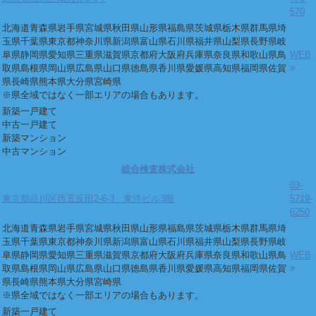
570
北海道
青森県
岩手県
宮城県
秋田県
山形県
福島県
茨城県
栃木県
群馬県
埼
玉県
千葉県
東京都
神奈川県
新潟県
富山県
石川県
福井県
山梨県
長野県
岐
阜県
静岡県
愛知県
三重県
滋賀県
京都府
大阪府
兵庫県
奈良県
和歌山県
鳥
WEB
取県
島根県
岡山県
広島県
山口県
徳島県
香川県
愛媛県
高知県
福岡県
佐賀
県
長崎県
熊本県
大分県
宮崎県
※県全域ではなく一部エリアの場合もあります。
新築一戸建て
中古一戸建て
新築マンション
中古マンション
総合検査株式会社
03-
東京都品川区西五反田2-6-3 東洋ビル3階
5719-
6250
北海道
青森県
岩手県
宮城県
秋田県
山形県
福島県
茨城県
栃木県
群馬県
埼
玉県
千葉県
東京都
神奈川県
新潟県
富山県
石川県
福井県
山梨県
長野県
岐
阜県
静岡県
愛知県
三重県
滋賀県
京都府
大阪府
兵庫県
奈良県
和歌山県
鳥
WEB
取県
島根県
岡山県
広島県
山口県
徳島県
香川県
愛媛県
高知県
福岡県
佐賀
県
長崎県
熊本県
大分県
宮崎県
※県全域ではなく一部エリアの場合もあります。
新築一戸建て