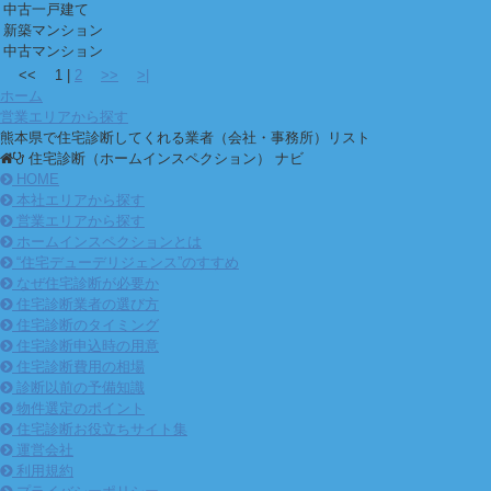
中古一戸建て
新築マンション
中古マンション
<<
1
|
2
>>
>|
ホーム
営業エリアから探す
熊本県で住宅診断してくれる業者（会社・事務所）リスト
住宅診断（ホームインスペクション） ナビ
HOME
本社エリアから探す
営業エリアから探す
ホームインスペクションとは
“住宅デューデリジェンス”のすすめ
なぜ住宅診断が必要か
住宅診断業者の選び方
住宅診断のタイミング
住宅診断申込時の用意
住宅診断費用の相場
診断以前の予備知識
物件選定のポイント
住宅診断お役立ちサイト集
運営会社
利用規約