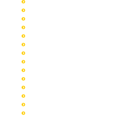
“住宅デューデリジェンス”のすすめ
なぜ住宅診断が必要か
住宅診断業者の選び方
住宅診断のタイミング
住宅診断申込時の用意
住宅診断費用の相場
診断以前の予備知識
物件選定のポイント
住宅診断お役立ちサイト集
運営会社
利用規約
プライバシーポリシー
サイトマップ
お問合せ