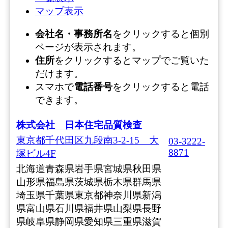
マップ表示
会社名・事務所名
をクリックすると個別
ページが表示されます。
住所
をクリックするとマップでご覧いた
だけます。
スマホで
電話番号
をクリックすると電話
できます。
株式会社 日本住宅品質検査
東京都千代田区九段南3-2-15 大
03-3222-
8871
塚ビル4F
北海道
青森県
岩手県
宮城県
秋田県
山形県
福島県
茨城県
栃木県
群馬県
埼玉県
千葉県
東京都
神奈川県
新潟
県
富山県
石川県
福井県
山梨県
長野
県
岐阜県
静岡県
愛知県
三重県
滋賀