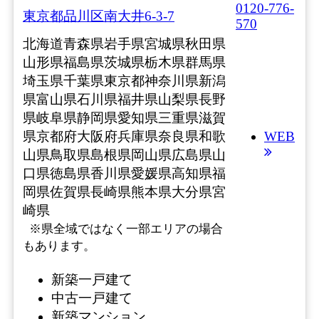
0120-776-
東京都品川区南大井6-3-7
570
北海道
青森県
岩手県
宮城県
秋田県
山形県
福島県
茨城県
栃木県
群馬県
埼玉県
千葉県
東京都
神奈川県
新潟
県
富山県
石川県
福井県
山梨県
長野
県
岐阜県
静岡県
愛知県
三重県
滋賀
県
京都府
大阪府
兵庫県
奈良県
和歌
WEB
山県
鳥取県
島根県
岡山県
広島県
山
口県
徳島県
香川県
愛媛県
高知県
福
岡県
佐賀県
長崎県
熊本県
大分県
宮
崎県
※県全域ではなく一部エリアの場合
もあります。
新築一戸建て
中古一戸建て
新築マンション