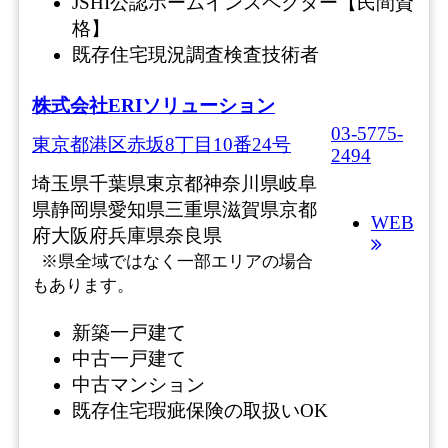
JSHI公認ホームインスペクター【民間資
格】
既存住宅現況調査検査技術者
株式会社ERIソリューション
03-5775-
東京都港区赤坂8丁目10番24号
2494
埼玉県
千葉県
東京都
神奈川県
岐阜
県
静岡県
愛知県
三重県
滋賀県
京都
WEB
府
大阪府
兵庫県
奈良県
※県全域ではなく一部エリアの場合
もあります。
新築一戸建て
中古一戸建て
中古マンション
既存住宅瑕疵保険の取扱いOK