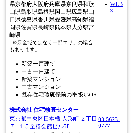
県
京都府
大阪府
兵庫県
奈良県
和歌
WEB
山県
鳥取県
島根県
岡山県
広島県
山
口県
徳島県
香川県
愛媛県
高知県
福
岡県
佐賀県
長崎県
熊本県
大分県
宮
崎県
※県全域ではなく一部エリアの場合
もあります。
新築一戸建て
中古一戸建て
新築マンション
中古マンション
既存住宅瑕疵保険の取扱いOK
株式会社 住宅検査センター
東京都中央区日本橋 人形町 ２丁目
03-5623-
0777
７−１５全粉会館ビル5F