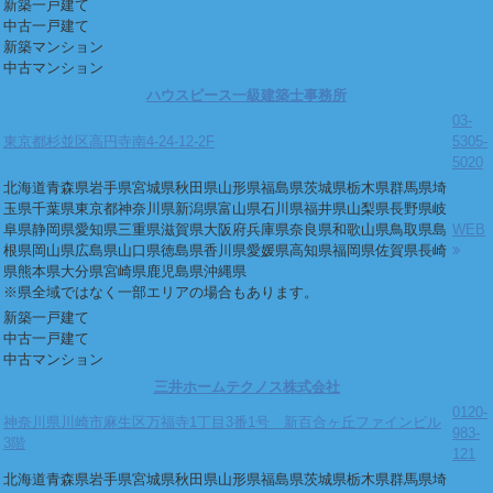
新築一戸建て
中古一戸建て
新築マンション
中古マンション
ハウスピース一級建築士事務所
03-
東京都杉並区高円寺南4-24-12-2F
5305-
5020
北海道
青森県
岩手県
宮城県
秋田県
山形県
福島県
茨城県
栃木県
群馬県
埼
玉県
千葉県
東京都
神奈川県
新潟県
富山県
石川県
福井県
山梨県
長野県
岐
阜県
静岡県
愛知県
三重県
滋賀県
大阪府
兵庫県
奈良県
和歌山県
鳥取県
島
WEB
根県
岡山県
広島県
山口県
徳島県
香川県
愛媛県
高知県
福岡県
佐賀県
長崎
県
熊本県
大分県
宮崎県
鹿児島県
沖縄県
※県全域ではなく一部エリアの場合もあります。
新築一戸建て
中古一戸建て
中古マンション
三井ホームテクノス株式会社
0120-
神奈川県川崎市麻生区万福寺1丁目3番1号 新百合ヶ丘ファインビル
983-
3階
121
北海道
青森県
岩手県
宮城県
秋田県
山形県
福島県
茨城県
栃木県
群馬県
埼