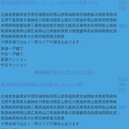
東京都目黒区下目黒１－３－４ ベルグリーン目黒１０２
5719-
7181
北海道
青森県
岩手県
宮城県
秋田県
山形県
福島県
茨城県
栃木県
群馬県
埼
玉県
千葉県
東京都
神奈川県
新潟県
富山県
石川県
福井県
山梨県
長野県
岐
阜県
静岡県
愛知県
三重県
滋賀県
京都府
大阪府
兵庫県
奈良県
和歌山県
鳥
WEB
取県
島根県
岡山県
広島県
山口県
徳島県
香川県
愛媛県
高知県
福岡県
佐賀
県
長崎県
熊本県
大分県
宮崎県
鹿児島県
※県全域ではなく一部エリアの場合もあります。
新築一戸建て
中古一戸建て
新築マンション
中古マンション
株式会社アネストブレーントラスト
0120-
東京都新宿区西新宿3丁目15番7号 ＭＨビル 6階
346-
679
北海道
青森県
岩手県
宮城県
秋田県
山形県
福島県
茨城県
栃木県
群馬県
埼
玉県
千葉県
東京都
神奈川県
新潟県
富山県
石川県
福井県
山梨県
長野県
岐
阜県
静岡県
愛知県
三重県
滋賀県
京都府
大阪府
兵庫県
奈良県
和歌山県
鳥
WEB
取県
島根県
岡山県
広島県
山口県
徳島県
香川県
愛媛県
高知県
福岡県
佐賀
県
長崎県
熊本県
大分県
宮崎県
鹿児島県
※県全域ではなく一部エリアの場合もあります。