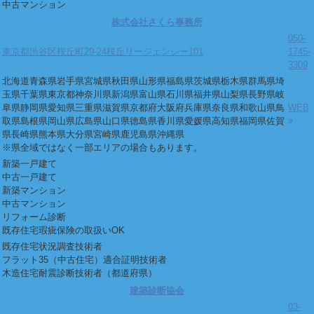
中古マンション
株式会社さくら事務所
050-
東京都渋谷区桜丘町29-24桜丘リージェンシー101
1745-
3309
北海道
青森県
岩手県
宮城県
秋田県
山形県
福島県
茨城県
栃木県
群馬県
埼
玉県
千葉県
東京都
神奈川県
新潟県
富山県
石川県
福井県
山梨県
長野県
岐
阜県
静岡県
愛知県
三重県
滋賀県
京都府
大阪府
兵庫県
奈良県
和歌山県
鳥
WEB
取県
島根県
岡山県
広島県
山口県
徳島県
香川県
愛媛県
高知県
福岡県
佐賀
県
長崎県
熊本県
大分県
宮崎県
鹿児島県
沖縄県
※県全域ではなく一部エリアの場合もあります。
新築一戸建て
中古一戸建て
新築マンション
中古マンション
リフォーム診断
既存住宅瑕疵保険の取扱いOK
既存住宅状況調査技術者
フラット35（中古住宅）適合証明技術者
木造住宅耐震診断技術者（都道府県）
建築診断協会
03-