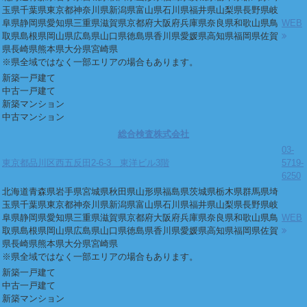
玉県
千葉県
東京都
神奈川県
新潟県
富山県
石川県
福井県
山梨県
長野県
岐
阜県
静岡県
愛知県
三重県
滋賀県
京都府
大阪府
兵庫県
奈良県
和歌山県
鳥
WEB
取県
島根県
岡山県
広島県
山口県
徳島県
香川県
愛媛県
高知県
福岡県
佐賀
県
長崎県
熊本県
大分県
宮崎県
※県全域ではなく一部エリアの場合もあります。
新築一戸建て
中古一戸建て
新築マンション
中古マンション
総合検査株式会社
03-
東京都品川区西五反田2-6-3 東洋ビル3階
5719-
6250
北海道
青森県
岩手県
宮城県
秋田県
山形県
福島県
茨城県
栃木県
群馬県
埼
玉県
千葉県
東京都
神奈川県
新潟県
富山県
石川県
福井県
山梨県
長野県
岐
阜県
静岡県
愛知県
三重県
滋賀県
京都府
大阪府
兵庫県
奈良県
和歌山県
鳥
WEB
取県
島根県
岡山県
広島県
山口県
徳島県
香川県
愛媛県
高知県
福岡県
佐賀
県
長崎県
熊本県
大分県
宮崎県
※県全域ではなく一部エリアの場合もあります。
新築一戸建て
中古一戸建て
新築マンション