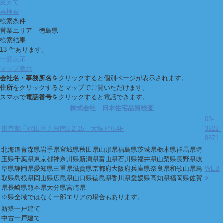
変えて
再検索
検索条件
営業エリア 徳島県
検索結果
13 件あります。
一覧表示
マップ表示
会社名・事務所名
をクリックすると個別ページが表示されます。
住所
をクリックするとマップでご覧いただけます。
スマホで
電話番号
をクリックすると電話できます。
株式会社 日本住宅品質検査
03-
東京都千代田区九段南3-2-15 大塚ビル4F
3222-
8871
北海道
青森県
岩手県
宮城県
秋田県
山形県
福島県
茨城県
栃木県
群馬県
埼
玉県
千葉県
東京都
神奈川県
新潟県
富山県
石川県
福井県
山梨県
長野県
岐
阜県
静岡県
愛知県
三重県
滋賀県
京都府
大阪府
兵庫県
奈良県
和歌山県
鳥
WEB
取県
島根県
岡山県
広島県
山口県
徳島県
香川県
愛媛県
高知県
福岡県
佐賀
県
長崎県
熊本県
大分県
宮崎県
※県全域ではなく一部エリアの場合もあります。
新築一戸建て
中古一戸建て