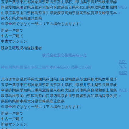
玉県
千葉県
東京都
神奈川県
新潟県
富山県
石川県
山梨県
長野県
岐阜県
静
岡県
愛知県
滋賀県
京都府
大阪府
兵庫県
奈良県
和歌山県
鳥取県
島根県
岡
WEB
山県
広島県
山口県
徳島県
香川県
愛媛県
高知県
福岡県
佐賀県
長崎県
熊本
県
大分県
宮崎県
鹿児島県
※県全域ではなく一部エリアの場合もあります。
新築一戸建て
中古一戸建て
中古マンション
既存住宅現況検査技術者
株式会社安心住宅みらいえ
042-
神奈川県相模原市南区上鶴間本町4-52-30 岩井ビル3階
767-
5442
北海道
青森県
岩手県
宮城県
秋田県
山形県
福島県
茨城県
栃木県
群馬県
埼
玉県
千葉県
東京都
神奈川県
新潟県
富山県
石川県
福井県
山梨県
長野県
岐
阜県
静岡県
愛知県
三重県
滋賀県
京都府
大阪府
兵庫県
奈良県
和歌山県
鳥
WEB
取県
島根県
岡山県
広島県
山口県
徳島県
香川県
愛媛県
高知県
福岡県
佐賀
県
長崎県
熊本県
大分県
宮崎県
鹿児島県
※県全域ではなく一部エリアの場合もあります。
新築一戸建て
中古一戸建て
新築マンション