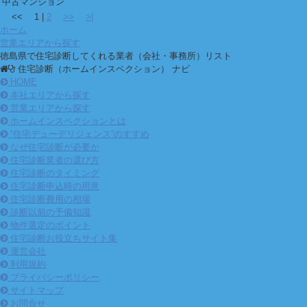
中古マンション
<<
1
|
2
>>
>|
ホーム
営業エリアから探す
徳島県で住宅診断してくれる業者（会社・事務所）リスト
住宅診断（ホームインスペクション） ナビ
HOME
本社エリアから探す
営業エリアから探す
ホームインスペクションとは
“住宅デューデリジェンス”のすすめ
なぜ住宅診断が必要か
住宅診断業者の選び方
住宅診断のタイミング
住宅診断申込時の用意
住宅診断費用の相場
診断以前の予備知識
物件選定のポイント
住宅診断お役立ちサイト集
運営会社
利用規約
プライバシーポリシー
サイトマップ
お問合せ