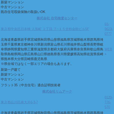
新築マンション
中古マンション
既存住宅瑕疵保険の取扱いOK
株式会社 住宅検査センター
03-
東京都中央区日本橋 人形町 ２丁目 ７−１５全粉会館ビル5F
5623-
0777
北海道
青森県
岩手県
宮城県
秋田県
山形県
福島県
茨城県
栃木県
群馬県
埼
玉県
千葉県
東京都
神奈川県
新潟県
富山県
石川県
福井県
山梨県
長野県
岐
阜県
静岡県
愛知県
三重県
滋賀県
京都府
大阪府
兵庫県
奈良県
和歌山県
鳥
WEB
取県
島根県
岡山県
広島県
山口県
徳島県
香川県
愛媛県
高知県
佐賀県
長崎
県
熊本県
大分県
宮崎県
鹿児島県
※県全域ではなく一部エリアの場合もあります。
新築一戸建て
新築マンション
中古マンション
フラット35（中古住宅）適合証明技術者
株式会社リムアーク
0120-
東京都品川区南大井6-3-7
776-
570
北海道
青森県
岩手県
宮城県
秋田県
山形県
福島県
茨城県
栃木県
群馬県
埼