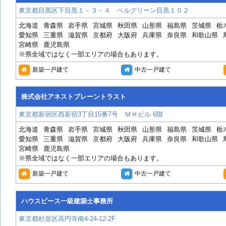
東京都目黒区下目黒１－３－４ ベルグリーン目黒１０２
北海道
青森県
岩手県
宮城県
秋田県
山形県
福島県
茨城県
栃
愛知県
三重県
滋賀県
京都府
大阪府
兵庫県
奈良県
和歌山県
宮崎県
鹿児島県
※県全域ではなく一部エリアの場合もあります。
新築一戸建て
中古一戸建て
株式会社アネストブレーントラスト
東京都新宿区西新宿3丁目15番7号 ＭＨビル 6階
北海道
青森県
岩手県
宮城県
秋田県
山形県
福島県
茨城県
栃
愛知県
三重県
滋賀県
京都府
大阪府
兵庫県
奈良県
和歌山県
宮崎県
鹿児島県
※県全域ではなく一部エリアの場合もあります。
新築一戸建て
中古一戸建て
ハウスピース一級建築士事務所
東京都杉並区高円寺南4-24-12-2F