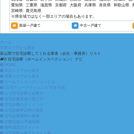
愛知県
三重県
滋賀県
京都府
大阪府
兵庫県
奈良県
和歌山県
宮崎県
鹿児島県
※県全域ではなく一部エリアの場合もあります。
新築一戸建て
中古一戸建て
ホーム
営業エリアから探す
富山県で住宅診断してくれる業者（会社・事務所）リスト
住宅診断（ホームインスペクション） ナビ
HOME
本社エリアから探す
営業エリアから探す
ホームインスペクションとは
“住宅デューデリジェンス”のすすめ
なぜ住宅診断が必要か
住宅診断業者の選び方
住宅診断のタイミング
住宅診断申込時の用意
住宅診断費用の相場
診断以前の予備知識
物件選定のポイント
住宅診断お役立ちサイト集