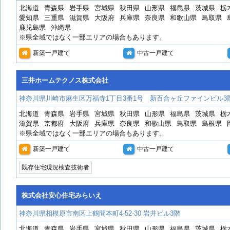
北海道
青森県
岩手県
宮城県
秋田県
山形県
福島県
茨城県
栃
愛知県
三重県
滋賀県
大阪府
兵庫県
奈良県
和歌山県
鳥取県
鹿児島県
沖縄県
※県全域ではなく一部エリアの場合もあります。
新築一戸建て
中古一戸建て
三井ホームテクノス株式会社
神奈川県川崎市麻生区万福寺1丁目3番1号 新百合ヶ丘ファインビル3
北海道
青森県
岩手県
宮城県
秋田県
山形県
福島県
茨城県
栃
滋賀県
京都府
大阪府
兵庫県
奈良県
和歌山県
鳥取県
島根県
※県全域ではなく一部エリアの場合もあります。
新築一戸建て
中古一戸建て
既存住宅現況検査技術者
株式会社安心住宅みらいえ
神奈川県相模原市南区上鶴間本町4-52-30 岩井ビル3階
北海道
青森県
岩手県
宮城県
秋田県
山形県
福島県
茨城県
栃