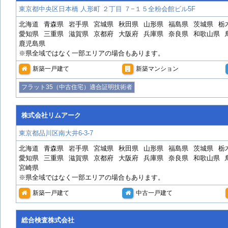
東京都中央区日本橋 人形町 ２丁目 ７−１５全粉会館ビル5F
北海道
青森県
岩手県
宮城県
秋田県
山形県
福島県
茨城県
栃
愛知県
三重県
滋賀県
京都府
大阪府
兵庫県
奈良県
和歌山県
鹿児島県
※県全域ではなく一部エリアの場合もあります。
新築一戸建て
新築マンション
フラット35（中古住宅）適合証明技術者
株式会社リムアーク
東京都品川区南大井6-3-7
北海道
青森県
岩手県
宮城県
秋田県
山形県
福島県
茨城県
栃
愛知県
三重県
滋賀県
京都府
大阪府
兵庫県
奈良県
和歌山県
宮崎県
※県全域ではなく一部エリアの場合もあります。
新築一戸建て
中古一戸建て
総合検査株式会社