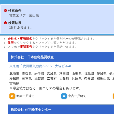
検索条件
営業エリア 富山県
検索結果
15 件あります。
会社名・事務所名
をクリックすると個別ページが表示されます。
住所
をクリックするとマップでご覧いただけます。
スマホで
電話番号
をクリックすると電話できます。
株式会社 日本住宅品質検査
東京都千代田区九段南3-2-15 大塚ビル4F
北海道
青森県
岩手県
宮城県
秋田県
山形県
福島県
茨城県
栃
愛知県
三重県
滋賀県
京都府
大阪府
兵庫県
奈良県
和歌山県
宮崎県
※県全域ではなく一部エリアの場合もあります。
新築一戸建て
中古一戸建て
株式会社 住宅検査センター