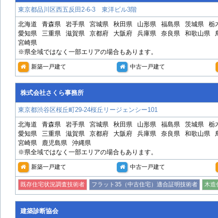
東京都品川区西五反田2-6-3 東洋ビル3階
北海道
青森県
岩手県
宮城県
秋田県
山形県
福島県
茨城県
栃
愛知県
三重県
滋賀県
京都府
大阪府
兵庫県
奈良県
和歌山県
宮崎県
※県全域ではなく一部エリアの場合もあります。
新築一戸建て
中古一戸建て
株式会社さくら事務所
東京都渋谷区桜丘町29-24桜丘リージェンシー101
北海道
青森県
岩手県
宮城県
秋田県
山形県
福島県
茨城県
栃
愛知県
三重県
滋賀県
京都府
大阪府
兵庫県
奈良県
和歌山県
宮崎県
鹿児島県
沖縄県
※県全域ではなく一部エリアの場合もあります。
新築一戸建て
中古一戸建て
既存住宅状況調査技術者
フラット35（中古住宅）適合証明技術者
木造
建築診断協会