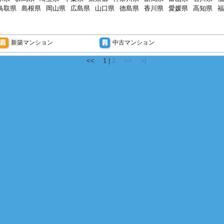
鳥取県
島根県
岡山県
広島県
山口県
徳島県
香川県
愛媛県
高知県
福
新築マンション
中古マンション
<<
1
|
2
>>
>|